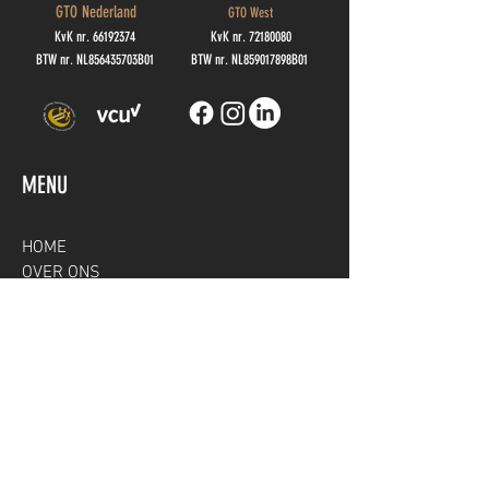
GTO Nederland
GTO West
KvK nr.
66192374
KvK nr.
72180080
BTW nr. NL856435703B01
BTW nr. NL859017898B01
MENU
HOME
OVER ONS
ONZE DIENSTEN
CONTACT
JURIDISCH
COOKIES
DISCLAIMER
PRIVACYBELEID